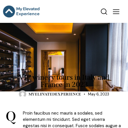
RESORTS
VIP winery tours in Italy and
France in 2023
May 6, 2023
MYELEVATEDEXPERIENCE
Q
Proin faucibus nec mauris a sodales, sed
elementum mi tincidunt. Sed eget viverra
egestas nisi in consequat. Fusce sodales augue a