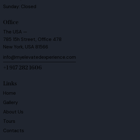
Sunday: Closed
Office
The USA —
785 15h Street, Office 478
New York, USA 81566
info@myelevatedexperience.com
+1 917 282 1606
Links
Home
Gallery
About Us
Tours
Contacts