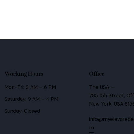
Working Hours
Office
Mon-Fri: 9 AM – 6 PM
The USA —
785 15h Street, Of
Saturday: 9 AM – 4 PM
New York, USA 815
Sunday: Closed
info@myelevatede
m