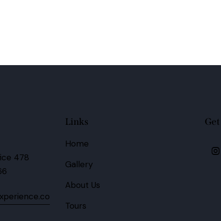
Links
Get
Home
fice 478
Gallery
66
About Us
xperience.co
Tours