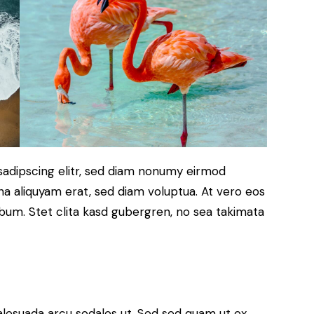
sadipscing elitr, sed diam nonumy eirmod
a aliquyam erat, sed diam voluptua. At vero eos
bum. Stet clita kasd gubergren, no sea takimata
alesuada arcu sodales ut. Sed sed quam ut ex